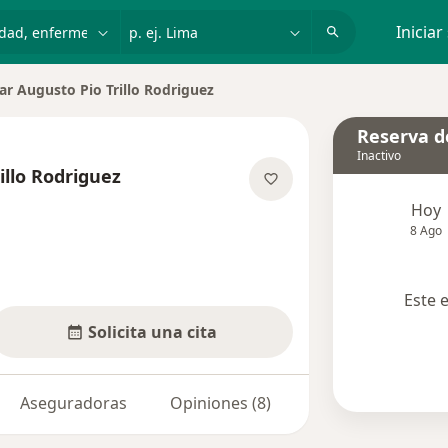
dad, enfermedad o nombre
p. ej. Lima
Iniciar
ar Augusto Pio Trillo Rodriguez
 de ciudad
Reserva de
Inactivo
illo Rodriguez
e las especializaciones
Hoy
8 Ago
Este 
Solicita una cita
Aseguradoras
Opiniones (8)