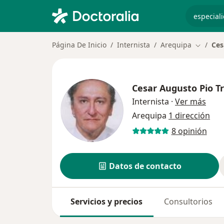
especiali
Página De Inicio
Internista
Arequipa
Ces
Cambiar
Cesar Augusto Pio Tr
sobr
Internista
·
Ver más
Arequipa
1 dirección
8 opinión
Datos de contacto
Servicios y precios
Consultorios