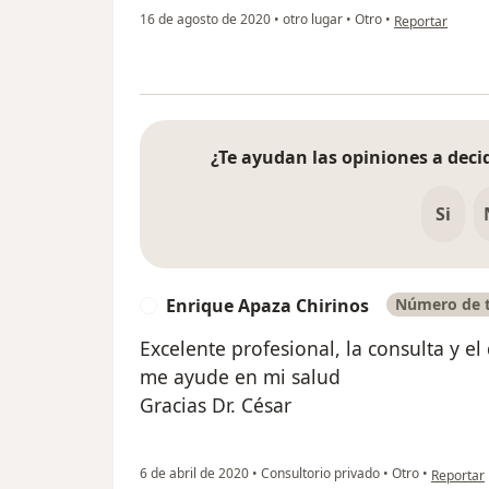
en opinión del u
16 de agosto de 2020
•
otro lugar
•
Otro
•
Reportar
¿Te ayudan las opiniones a decid
Si
Enrique Apaza Chirinos
Número de t
E
Excelente profesional, la consulta y e
me ayude en mi salud
Gracias Dr. César
en opinió
6 de abril de 2020
•
Consultorio privado
•
Otro
•
Reportar