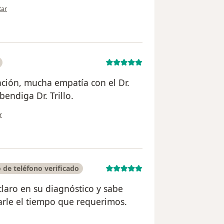
nión del usuario F.J.R
tar
ción, mucha empatía con el Dr.
 bendiga Dr. Trillo.
ón del usuario Angela
r
de teléfono verificado
laro en su diagnóstico y sabe
arle el tiempo que requerimos.