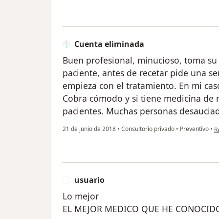
Cuenta eliminada
Buen profesional, minucioso, toma su 
paciente, antes de recetar pide una se
empieza con el tratamiento. En mi cas
Cobra cómodo y si tiene medicina de 
pacientes. Muchas personas desauciada
e
21 de junio de 2018
•
Consultorio privado
•
Preventivo
•
R
usuario
U
Lo mejor
EL MEJOR MEDICO QUE HE CONOCIDO