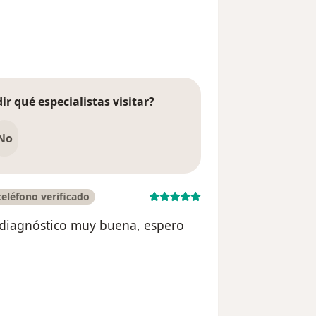
suario María del Pilar Gutiérrez FZ
ir qué especialistas visitar?
No
eléfono verificado
l diagnóstico muy buena, espero
n del usuario Enrique Apaza Chirinos