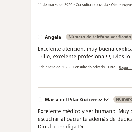
en opi
11 de marzo de 2026
•
Consultorio privado
•
Otro
•
Repor
Angela
Número de teléfono verificado
A
Excelente atención, muy buena explica
Trillo, excelente profesional!!!, Dios lo
en opini
9 de enero de 2025
•
Consultorio privado
•
Otro
•
Reporta
María del Pilar Gutiérrez FZ
Número 
M
Excelente médico y ser humano. Muy c
escuchar al paciente además de dedic
Dios lo bendiga Dr.