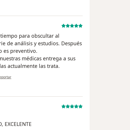
tiempo para obscultar al
rie de análisis y estudios. Después
o es preventivo.
muestras médicas entrega a sus
s actualmente las trata.
n opinión del usuario Cuenta eliminada
eportar
, EXCELENTE