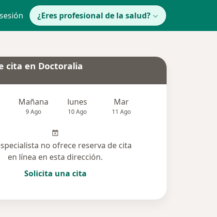
 sesión
¿Eres profesional de la salud?
 cita en Doctoralia
Mañana
lunes
Mar
Mié
Jue
9 Ago
10 Ago
11 Ago
12 Ago
13 Ag
especialista no ofrece reserva de cita
en línea en esta dirección.
Solicita una cita