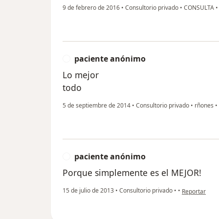
9 de febrero de 2016
•
Consultorio privado
•
CONSULTA
paciente anónimo
P
Lo mejor
todo
5 de septiembre de 2014
•
Consultorio privado
•
rñones
•
paciente anónimo
P
Porque simplemente es el MEJOR!
en opinión de
15 de julio de 2013
•
Consultorio privado
•
•
Reportar