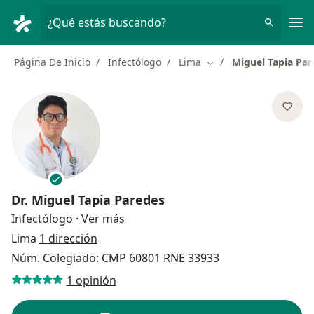
Men
¿Qué estás buscando?
Página De Inicio
Infectólogo
Lima
Miguel Tapia Par
Cambiar de ciudad
Dr.
Miguel Tapia Paredes
sobre las especializaciones
Infectólogo
·
Ver más
Lima
1 dirección
Núm. Colegiado: CMP 60801 RNE 33933
1 opinión