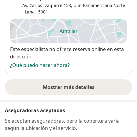
Av. Carlos Izaguirre 153,
U.in Panamericana Norte
,
Lima
15001
Ampliar
se abre en una nueva pestañ
Disponibilidad
Este especialista no ofrece reserva online en esta
dirección
¿Qué puedo hacer ahora?
Mostrar más detalles
sobre la dirección
Aseguradoras aceptadas
Se aceptan aseguradoras, pero la cobertura varía
según la ubicación y el servicio.