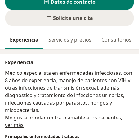
Datos de contacto
Solicita una cita
Experiencia
Servicios y precios
Consultorios
Experiencia
Medico especialista en enfermedades infecciosas, con
8 años de experiencia, manejo de pacientes con VIH y
otras infecciones de transmisión sexual, además
diagnostico y tratamiento de infecciones urinarias,
infecciones causadas por parásitos, hongos y
micobacterias.
Me gusta brindar un trato amable a los pacientes,
Acerca de mí
responder sus interrogantes y realizar un correcto
ver más
diagnostico y tratamiento de sus problemas físicos.
Principales enfermedades tratadas