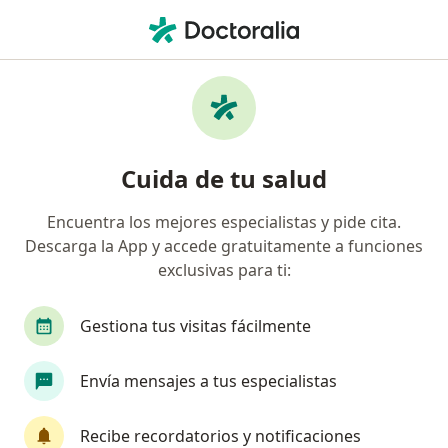
Men
Infectólogo • Lima, Lima
Filtros
Seguro:
Rimac
Ma
Infectólogos recomendados de Rimac en
Cuida de tu salud
Lima
Encuentra los mejores especialistas y pide cita.
Descarga la App y accede gratuitamente a funciones
exclusivas para ti:
Gestiona tus visitas fácilmente
Envía mensajes a tus especialistas
Dr. Oscar Malpartida Tabuchi
Infectólogo
Recibe recordatorios y notificaciones
62 opinión