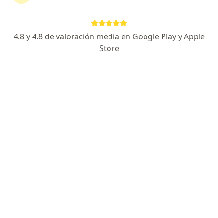
Av. Gregorio Escobedo 650, Lima
•
Mapa
Clínica San Felipe
Primera visita Enfermedades Infecciosas y Tropicales
Precio sin especificar
4.8 y 4.8 de valoración media en Google Play y Apple
Este especialista no ofrece reserva de cita en línea en esta dirección.
Store
Solicita una cita
Clínica San Felipe
Enfermedades infecciosas y tropicales, Cardiología,
·
Ver más
Angiología y cirugía vascular
307 opinión