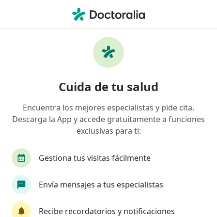
Men
Infectólogo • Pueblo Libre, Lima
Filtros
Seguro
Mapa
Infectólogos en Pueblo Libre
Cuida de tu salud
Encuentra los mejores especialistas y pide cita.
Descarga la App y accede gratuitamente a funciones
exclusivas para ti:
Gestiona tus visitas fácilmente
Dr. Leslie Marcial Soto Arquiñigo
Envía mensajes a tus especialistas
Infectólogo, Internista
14 opinión
Recibe recordatorios y notificaciones