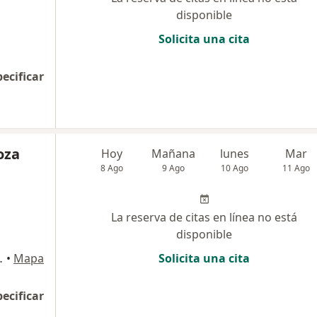
disponible
Solicita una cita
pecificar
oza
Hoy
Mañana
lunes
Mar
8 Ago
9 Ago
10 Ago
11 Ago
La reserva de citas en línea no está
disponible
lab), Magdalena del Mar
•
Mapa
Solicita una cita
pecificar