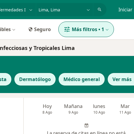
dad, enfermedad o nombre
p. ej. Lima
Iniciar
ibles
Seguro
Más filtros
•
1
nfecciosas y Tropicales Lima
sta
Dermatólogo
Médico general
Ver más
Hoy
Mañana
lunes
Mar
8 Ago
9 Ago
10 Ago
11 Ago
La reserva de citas en línea no está