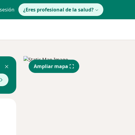
 sesión
¿Eres profesional de la salud?
Ampliar mapa
Mié
Jue
Vie
12 Ago
13 Ago
14 Ago