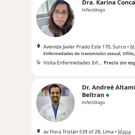
Dra. Karina Conc
Infectólogo
Avenida Javier Prado Este 170, Surco
•
M
Visita Enfermedades Infecciosas y Tropicales
Precio sin es
Dr. Andreé Altam
Beltran
Infectólogo
av Flora Tristán 539 of 2B, Lima
•
Mapa