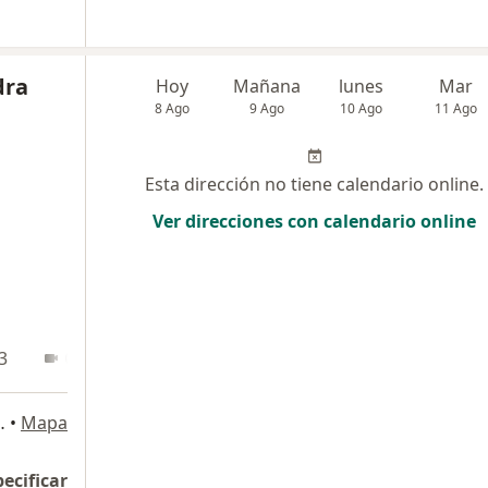
dra
Hoy
Mañana
lunes
Mar
8 Ago
9 Ago
10 Ago
11 Ago
Esta dirección no tiene calendario online.
Ver direcciones con calendario online
3
Online
 140, San Borja
•
Mapa
pecificar