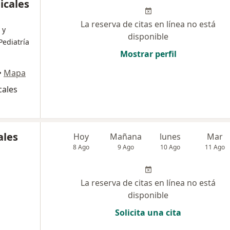
icales
La reserva de citas en línea no está
 y
disponible
Pediatría
Mostrar perfil
•
Mapa
cales
ales
Hoy
Mañana
lunes
Mar
8 Ago
9 Ago
10 Ago
11 Ago
La reserva de citas en línea no está
disponible
Solicita una cita