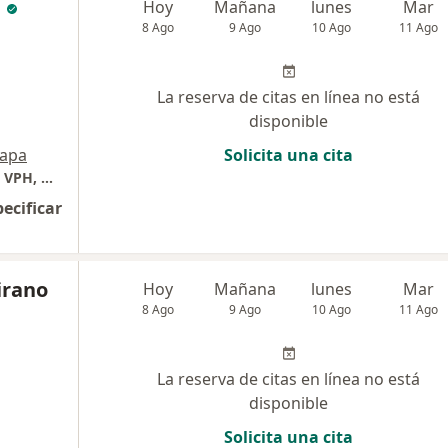
a
Hoy
Mañana
lunes
Mar
8 Ago
9 Ago
10 Ago
11 Ago
La reserva de citas en línea no está
disponible
apa
Solicita una cita
Enfermedades de transmisión sexual, Sifilis, VPH, Hepatitis, VIH. Enfermedades Infecciosas y tropicales.
pecificar
irano
Hoy
Mañana
lunes
Mar
8 Ago
9 Ago
10 Ago
11 Ago
La reserva de citas en línea no está
disponible
Solicita una cita