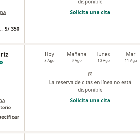
disponible
pa
Solicita una cita
edades Infecciosas y Tropicales
S/ 350
riz
Hoy
Mañana
lunes
Mar
8 Ago
9 Ago
10 Ago
11 Ago
La reserva de citas en línea no está
disponible
pa
Solicita una cita
torio
pecificar