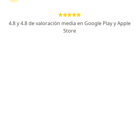
Av. Guardia Civil 337, San Borja
•
Mapa
Clinica San Borja
Primera visita Enfermedades Infecciosas y Tropicales
Precio sin especificar
4.8 y 4.8 de valoración media en Google Play y Apple
Este especialista no ofrece reserva de cita en línea en esta dirección.
Store
Solicita una cita
Clinica San Borja
Enfermedades infecciosas y tropicales, Alergia - inmunología,
·
Ver más
Anatomía patológica
188 opinión