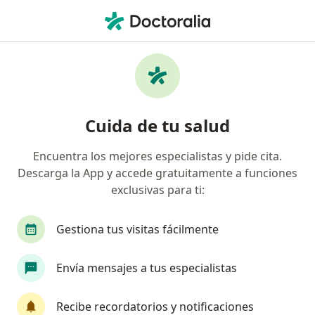
Men
Infectólogo • Ate Vitarte, Lima
Filtros
Seguro
Mapa
Infectólogos en Ate Vitarte
Cuida de tu salud
Encuentra los mejores especialistas y pide cita.
Descarga la App y accede gratuitamente a funciones
exclusivas para ti:
Gestiona tus visitas fácilmente
Dr. Leslie Marcial Soto Arquiñigo
Envía mensajes a tus especialistas
Infectólogo, Internista
14 opinión
Recibe recordatorios y notificaciones