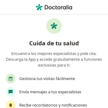
Men
Coronavirus Covid-19 • Lima, Lima
Filtros
• 1
Seguro
Mapa
Especialistas en Coronavirus COVID-19 en
Cuida de tu salud
Lima
Encuentra los mejores especialistas y pide cita.
Descarga la App y accede gratuitamente a funciones
¿Qué especialidad estás buscando?
exclusivas para ti:
Neumólogo
Infectólogo
Internista
P
Gestiona tus visitas fácilmente
Envía mensajes a tus especialistas
Recibe recordatorios y notificaciones