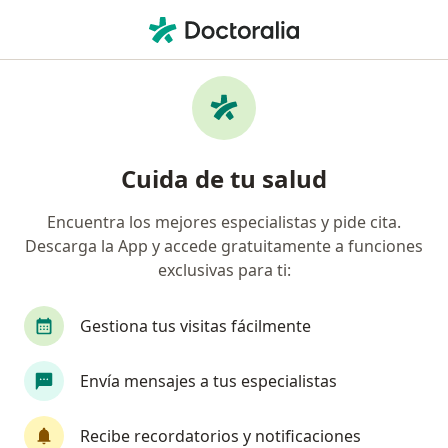
Men
Virus Del Zika • Lima, Lima
Filtros
• 1
Seguro
Mapa
Especialistas en Virus del Zika en Lima
Cuida de tu salud
Encuentra los mejores especialistas y pide cita.
¿Qué especialidad estás buscando?
Descarga la App y accede gratuitamente a funciones
Médico general
Infectólogo
Internista
exclusivas para ti:
Gestiona tus visitas fácilmente
Envía mensajes a tus especialistas
Recibe recordatorios y notificaciones