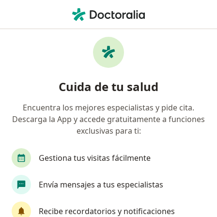
Men
Infectólogo • San Borja, Lima
Filtros
Seguro
Mapa
Infectólogos en San Borja
Cuida de tu salud
Encuentra los mejores especialistas y pide cita.
Descarga la App y accede gratuitamente a funciones
exclusivas para ti:
Gestiona tus visitas fácilmente
Dr. Leslie Marcial Soto Arquiñigo
Envía mensajes a tus especialistas
Infectólogo, Internista
14 opinión
Recibe recordatorios y notificaciones