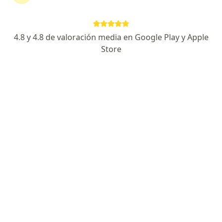
Av. Guardia Civil 337, San Borja
•
Mapa
Clinica San Borja
Primera visita Enfermedades Infecciosas y Tropicales
Precio sin especificar
4.8 y 4.8 de valoración media en Google Play y Apple
Este especialista no ofrece reserva de cita en línea en esta dirección.
Store
Solicita una cita
Clinica San Borja
Enfermedades infecciosas y tropicales, Alergia - inmunología,
·
Ver más
Anatomía patológica
188 opinión