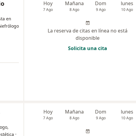
io
Hoy
Mañana
Dom
lunes
7 Ago
8 Ago
9 Ago
10 Ago
sta en
Nefrólogo
La reserva de citas en línea no está
disponible
Solicita una cita
s
Hoy
Mañana
Dom
lunes
7 Ago
8 Ago
9 Ago
10 Ago
ogo,
·
stética