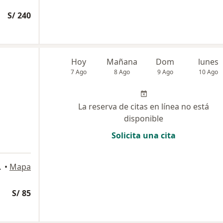
S/ 240
Hoy
Mañana
Dom
lunes
7 Ago
8 Ago
9 Ago
10 Ago
La reserva de citas en línea no está
disponible
Solicita una cita
Miraflores
•
Mapa
S/ 85