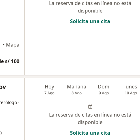
La reserva de citas en línea no está
disponible
Solicita una cita
lores
•
Mapa
e s/ 100
ov
Hoy
Mañana
Dom
lunes
7 Ago
8 Ago
9 Ago
10 Ago
·
terólogo
La reserva de citas en línea no está
disponible
a
Solicita una cita