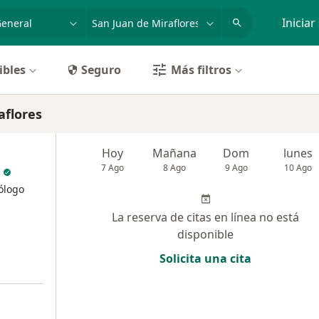
dad, enfermedad o nombre
p. ej. Lima
Iniciar
ibles
Seguro
Más filtros
aflores
Hoy
Mañana
Dom
lunes
7 Ago
8 Ago
9 Ago
10 Ago
ólogo
La reserva de citas en línea no está
disponible
Solicita una cita