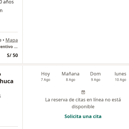
0 años
ón
e
•
Mapa
GASTROLIOV Consultorio Especializado Preventivo Gastroenterologico
S/ 50
o
Hoy
Mañana
Dom
lunes
chuca
7 Ago
8 Ago
9 Ago
10 Ago
s
La reserva de citas en línea no está
disponible
Solicita una cita