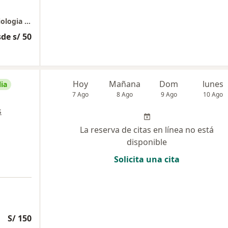
Instituto Peruano de Hemodinamica y Cardiologia Intervencionista IPHCI
de s/ 50
Hoy
Mañana
Dom
lunes
ia
7 Ago
8 Ago
9 Ago
10 Ago
s
La reserva de citas en línea no está
disponible
Solicita una cita
S/ 150