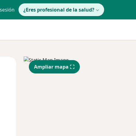
 sesión
¿Eres profesional de la salud?
Mar
Mié
Jue
Ampliar mapa
11 Ago
12 Ago
13 Ago