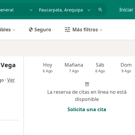
dad, enfermedad o nombre
p. ej. Lima
Iniciar
ibles
Seguro
Más filtros
o Vega
Hoy
Mañana
Sáb
Dom
6 Ago
7 Ago
8 Ago
9 Ago
·
Ver
go
La reserva de citas en línea no está
disponible
Solicita una cita