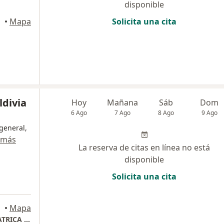
disponible
•
Mapa
Solicita una cita
ldivia
Hoy
Mañana
Sáb
Dom
6 Ago
7 Ago
8 Ago
9 Ago
general,
 más
La reserva de citas en línea no está
disponible
Solicita una cita
•
Mapa
CIRUGÍA GENERAL LAPAROSCOPICA Y BARIATRICA AVANZADA