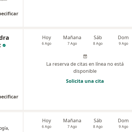
pecificar
dra
Hoy
Mañana
Sáb
Dom
z
6 Ago
7 Ago
8 Ago
9 Ago
La reserva de citas en línea no está
disponible
Solicita una cita
pecificar
Hoy
Mañana
Sáb
Dom
6 Ago
7 Ago
8 Ago
9 Ago
ogía,