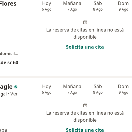
Flores
Hoy
Mañana
Sáb
Dom
6 Ago
7 Ago
8 Ago
9 Ago
La reserva de citas en línea no está
disponible
Solicita una cita
Atencion medica en consultorio , online y a domicilio
de s/ 60
Tagle
Hoy
Mañana
Sáb
Dom
6 Ago
7 Ago
8 Ago
9 Ago
·
Ver
egal
La reserva de citas en línea no está
disponible
apa
Solicita una cita