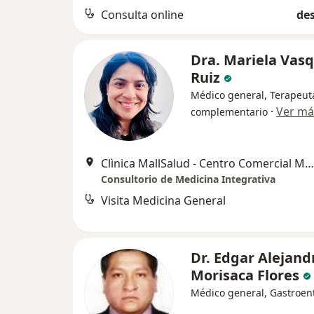
Consulta online
des
Dra. Mariela Vas
Ruiz
Médico general, Terapeut
·
Ver má
complementario
Clìnica MallSalud - Centro Comercial Mall Aventura de Avenida Porongoche, Paucarpata
Consultorio de Medicina Integrativa
Visita Medicina General
Dr. Edgar Alejand
Morisaca Flores
Médico general, Gastroen