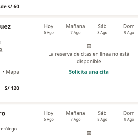
de s/ 60
quez
Hoy
Mañana
Sáb
Dom
6 Ago
7 Ago
8 Ago
9 Ago
a
s
La reserva de citas en línea no está
disponible
•
Mapa
Solicita una cita
S/ 120
ro
Hoy
Mañana
Sáb
Dom
6 Ago
7 Ago
8 Ago
9 Ago
terólogo