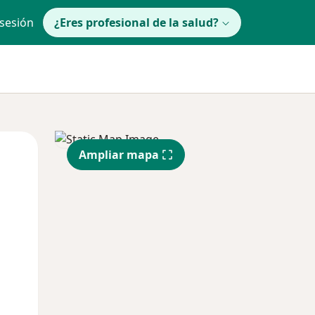
 sesión
¿Eres profesional de la salud?
lunes
Mar
Mié
Ampliar mapa
10 Ago
11 Ago
12 Ago