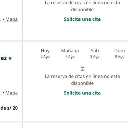
La reserva de citas en línea no está
disponible
an Juan de Miraflores
•
Mapa
Solicita una cita
Hoy
Mañana
Sáb
Dom
dez
6 Ago
7 Ago
8 Ago
9 Ago
La reserva de citas en línea no está
disponible
stamante y Rivero
•
Mapa
Solicita una cita
de s/ 20