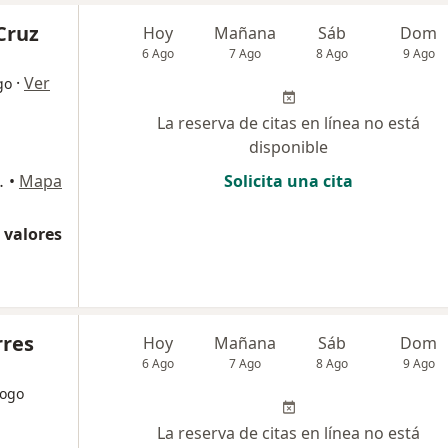
Cruz
Hoy
Mañana
Sáb
Dom
6 Ago
7 Ago
8 Ago
9 Ago
·
Ver
go
La reserva de citas en línea no está
disponible
stamante y Rivero
•
Mapa
Solicita una cita
 valores
rres
Hoy
Mañana
Sáb
Dom
6 Ago
7 Ago
8 Ago
9 Ago
logo
La reserva de citas en línea no está