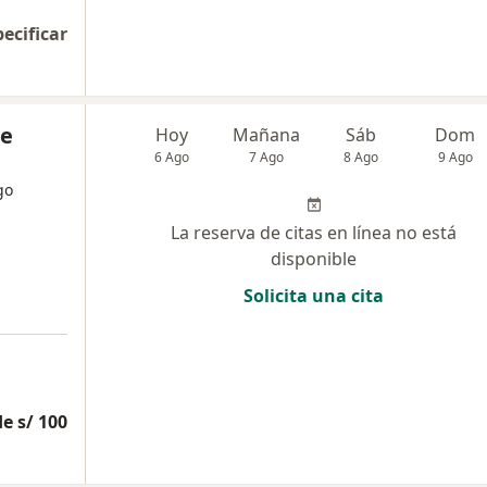
pecificar
se
Hoy
Mañana
Sáb
Dom
6 Ago
7 Ago
8 Ago
9 Ago
go
La reserva de citas en línea no está
disponible
Solicita una cita
e s/ 100