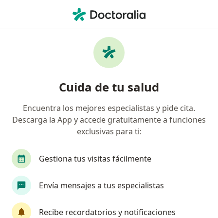
Men
Alergias • San Juan de Miraflores, Lima
Filtros
• 1
Seguro
Mapa
Especialistas en Alergias en San Juan de
Cuida de tu salud
Miraflores
Encuentra los mejores especialistas y pide cita.
Descarga la App y accede gratuitamente a funciones
¿Qué especialidad estás buscando?
exclusivas para ti:
Pediatra
Médico general
Gastroenterólo
Gestiona tus visitas fácilmente
Envía mensajes a tus especialistas
Recibe recordatorios y notificaciones