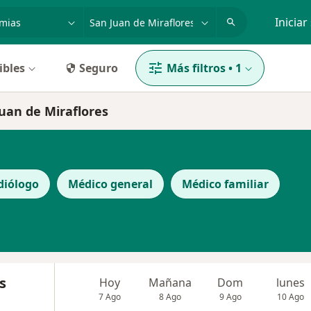
dad, enfermedad o nombre
p. ej. Lima
Iniciar
ibles
Seguro
Más filtros
•
1
Juan de Miraflores
diólogo
Médico general
Médico familiar
s
Hoy
Mañana
Dom
lunes
7 Ago
8 Ago
9 Ago
10 Ago