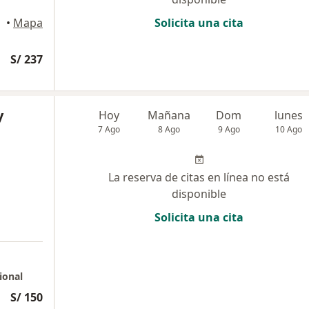
•
Mapa
Solicita una cita
S/ 237
y
Hoy
Mañana
Dom
lunes
7 Ago
8 Ago
9 Ago
10 Ago
La reserva de citas en línea no está
disponible
Solicita una cita
ional
S/ 150