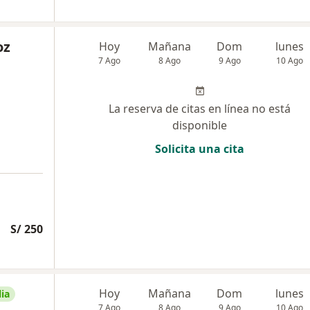
oz
Hoy
Mañana
Dom
lunes
7 Ago
8 Ago
9 Ago
10 Ago
La reserva de citas en línea no está
disponible
Solicita una cita
S/ 250
Hoy
Mañana
Dom
lunes
ia
7 Ago
8 Ago
9 Ago
10 Ago