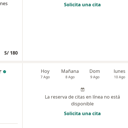
ones
Solicita una cita
H
S/ 180
r
Hoy
Mañana
Dom
lunes
7 Ago
8 Ago
9 Ago
10 Ago
La reserva de citas en línea no está
disponible
Solicita una cita