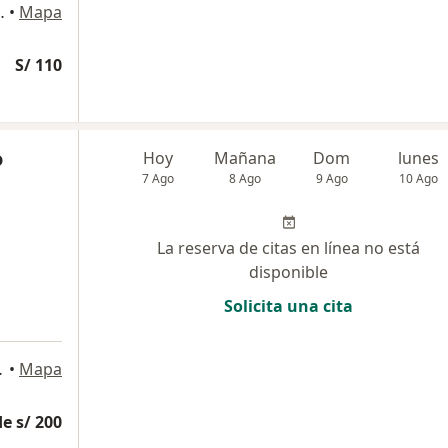
o 225, Jesús María
•
Mapa
S/ 110
o
Hoy
Mañana
Dom
lunes
7 Ago
8 Ago
9 Ago
10 Ago
La reserva de citas en línea no está
disponible
Solicita una cita
s Norte, Lima
•
Mapa
e s/ 200