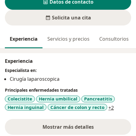
Datos de contacto
Solicita una cita
Experiencia
Servicios y precios
Consultorios
Experiencia
Especialista en:
Cirugía laparoscopica
Principales enfermedades tratadas
Colecistite
Hernia umbilical
Pancreatitis
a11y_sr_
Hernia inguinal
Cáncer de colon y recto
+2
Mostrar más detalles
sobre la experiencia