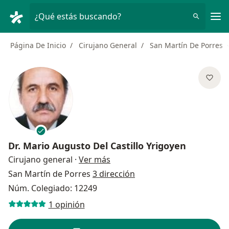
Men
¿Qué estás buscando?
Página De Inicio
Cirujano General
San Martín De Porres
Dr.
Mario Augusto Del Castillo Yrigoyen
sobre las especializaciones
Cirujano general
·
Ver más
San Martín de Porres
3 dirección
Núm. Colegiado: 12249
1 opinión