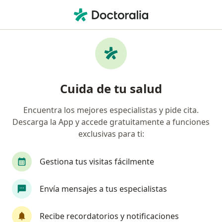
Men
Cirugía De Duodeno • Pueblo Libre, Lima
Filtros
• 1
Seguro
Mapa
Especialistas en Cirugía de duodeno Pueblo
Cuida de tu salud
Libre
Encuentra los mejores especialistas y pide cita.
Descarga la App y accede gratuitamente a funciones
¿Qué especialidad estás buscando?
exclusivas para ti:
Cirujano general
Médico general
Cardiól
Gestiona tus visitas fácilmente
Envía mensajes a tus especialistas
Recibe recordatorios y notificaciones