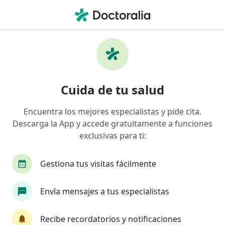
Men
Cáncer De Vesícula • Pueblo Libre, Lima
Filtros
• 1
Seguro
Mapa
Especialistas en Cáncer de vesícula en
Cuida de tu salud
Pueblo Libre
Encuentra los mejores especialistas y pide cita.
Descarga la App y accede gratuitamente a funciones
¿Qué especialidad estás buscando?
exclusivas para ti:
Cirujano general
Oncólogo
Gastroenteró
Gestiona tus visitas fácilmente
Envía mensajes a tus especialistas
Recibe recordatorios y notificaciones