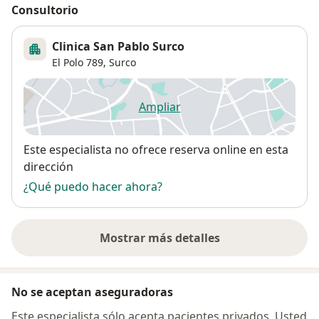
Consultorio
Clinica San Pablo Surco
El Polo 789,
Surco
Ampliar
se abre en una nueva pestañ
Disponibilidad
Este especialista no ofrece reserva online en esta
dirección
¿Qué puedo hacer ahora?
Mostrar más detalles
sobre la dirección
No se aceptan aseguradoras
Este especialista sólo acepta pacientes privados. Usted