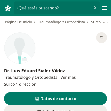
Men
¿Qué estás buscando?
Página De Inicio
Traumatólogo Y Ortopedista
Surco
Camb
Dr.
Luis Eduard Sialer Vildoz
sobre las especial
Traumatólogo y Ortopedista
·
Ver más
Surco
1 dirección
Datos de contacto