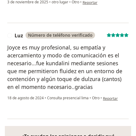
en opinión del usuario C.A.
3 de noviembre de 2025
•
otro lugar
•
Otro
•
Reportar
Luz
Número de teléfono verificado
L
Joyce es muy profesional, su empatía y
acercamiento y modo de comunicación es el
necesario...fue kundalini mediante sesiones
que me permitieron fluidez en un entorno de
contención y algún toque de dulzura (cantos)
en el momento necesario..gracias
en opinión del usua
18 de agosto de 2024
•
Consulta presencial lima
•
Otro
•
Reportar