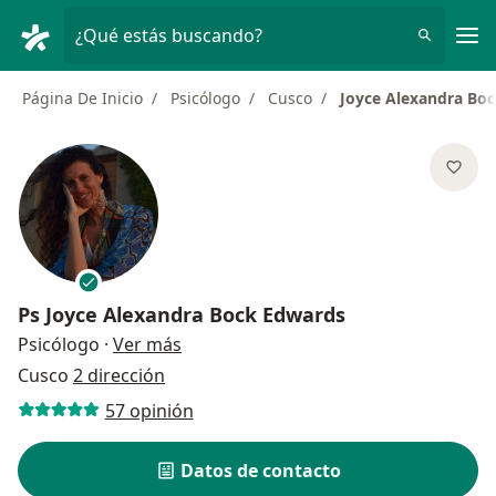
Men
¿Qué estás buscando?
Página De Inicio
Psicólogo
Cusco
Joyce Alexandra Bo
Ps
Joyce Alexandra Bock Edwards
sobre las especializaciones
Psicólogo
·
Ver más
Cusco
2 dirección
57 opinión
Datos de contacto