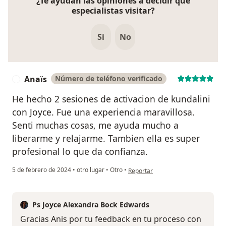
¿Te ayudan las opiniones a decidir qué
especialistas visitar?
Si
No
Anaïs
Número de teléfono verificado
A
He hecho 2 sesiones de activacion de kundalini
con Joyce. Fue una experiencia maravillosa.
Senti muchas cosas, me ayuda mucho a
liberarme y relajarme. Tambien ella es super
profesional lo que da confianza.
en opinión del usuario Anaïs
5 de febrero de 2024
•
otro lugar
•
Otro
•
Reportar
Ps Joyce Alexandra Bock Edwards
Gracias Anis por tu feedback en tu proceso con