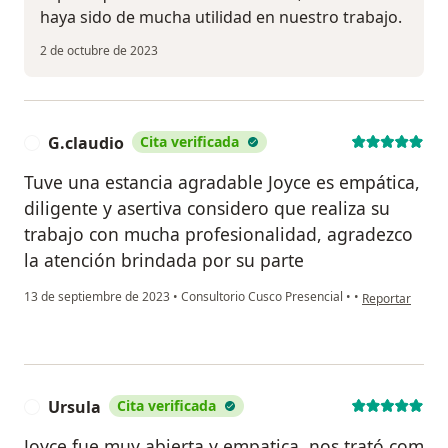
haya sido de mucha utilidad en nuestro trabajo.
2 de octubre de 2023
G.claudio
Cita verificada
G
Tuve una estancia agradable Joyce es empática,
diligente y asertiva considero que realiza su
trabajo con mucha profesionalidad, agradezco
la atención brindada por su parte
en opinión del 
13 de septiembre de 2023
•
Consultorio Cusco Presencial
•
•
Reportar
Ursula
Cita verificada
U
Joyce fue muy abierta y empatica, nos trató com