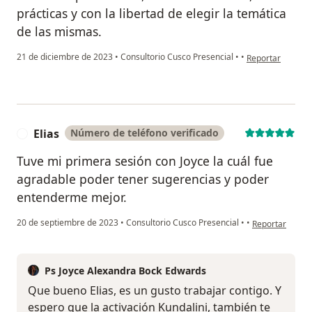
prácticas y con la libertad de elegir la temática
de las mismas.
en opinión del u
21 de diciembre de 2023
•
Consultorio Cusco Presencial
•
•
Reportar
Elias
Número de teléfono verificado
E
Tuve mi primera sesión con Joyce la cuál fue
agradable poder tener sugerencias y poder
entenderme mejor.
en opinión del u
20 de septiembre de 2023
•
Consultorio Cusco Presencial
•
•
Reportar
Ps Joyce Alexandra Bock Edwards
Que bueno Elias, es un gusto trabajar contigo. Y
espero que la activación Kundalini, también te