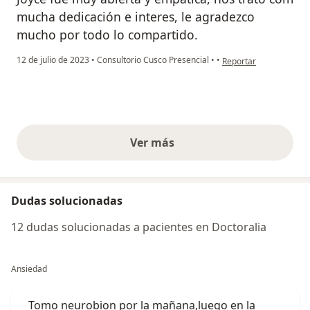
mucha dedicación e interes, le agradezco
mucho por todo lo compartido.
en opinión del usuario
12 de julio de 2023
•
Consultorio Cusco Presencial
•
•
Reportar
Ver más
opiniones anteriores
Dudas solucionadas
12 dudas solucionadas a pacientes en Doctoralia
Ansiedad
Tomo neurobion por la mañana,luego en la