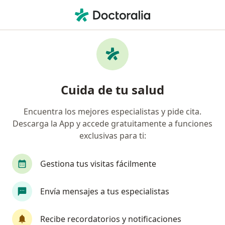
Men
Trastorno Obsesivo Compulsivo Toc • Cusco, Cusco
Filtros
• 1
Mapa
Especialistas en Trastorno obsesivo
Cuida de tu salud
compulsivo (TOC) en Cusco
Encuentra los mejores especialistas y pide cita.
Descarga la App y accede gratuitamente a funciones
¿Qué especialidad estás buscando?
exclusivas para ti:
Psicólogo
Psiquiatra
Gestiona tus visitas fácilmente
Envía mensajes a tus especialistas
Recibe recordatorios y notificaciones