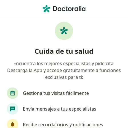
Men
Fobia Social • Cusco, Cusco
Filtros
• 1
Mapa
Especialistas en Fobia social en Cusco
Cuida de tu salud
Encuentra los mejores especialistas y pide cita.
¿Qué especialidad estás buscando?
Descarga la App y accede gratuitamente a funciones
Psicólogo
Terapeuta complementario
Psi
exclusivas para ti:
Gestiona tus visitas fácilmente
Envía mensajes a tus especialistas
Recibe recordatorios y notificaciones