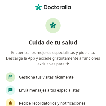
Men
Depresión En Adolescentes • Cusco, Cusco
Filtros
• 1
Mapa
Especialistas en Depresión en adolescentes
Cuida de tu salud
en Cusco
Encuentra los mejores especialistas y pide cita.
Descarga la App y accede gratuitamente a funciones
¿Qué especialidad estás buscando?
exclusivas para ti:
Psicólogo
Psiquiatra
Terapeuta compleme
Gestiona tus visitas fácilmente
Envía mensajes a tus especialistas
Recibe recordatorios y notificaciones