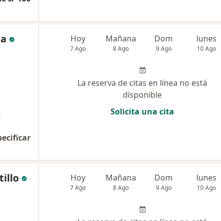
ja
Hoy
Mañana
Dom
lunes
7 Ago
8 Ago
9 Ago
10 Ago
La reserva de citas en línea no está
disponible
a
Solicita una cita
pecificar
illo
Hoy
Mañana
Dom
lunes
7 Ago
8 Ago
9 Ago
10 Ago