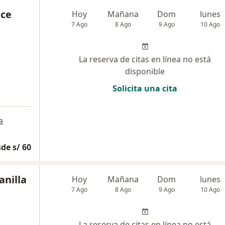
nce
Hoy
Mañana
Dom
lunes
7 Ago
8 Ago
9 Ago
10 Ago
La reserva de citas en línea no está
disponible
Solicita una cita
a
de s/ 60
anilla
Hoy
Mañana
Dom
lunes
7 Ago
8 Ago
9 Ago
10 Ago
La reserva de citas en línea no está