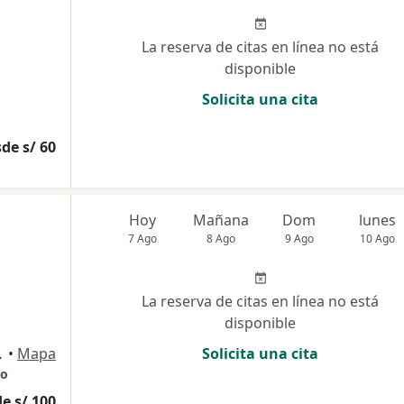
La reserva de citas en línea no está
disponible
Solicita una cita
de s/ 60
Hoy
Mañana
Dom
lunes
7 Ago
8 Ago
9 Ago
10 Ago
La reserva de citas en línea no está
disponible
 304, Cusco
•
Mapa
Solicita una cita
co
e s/ 100