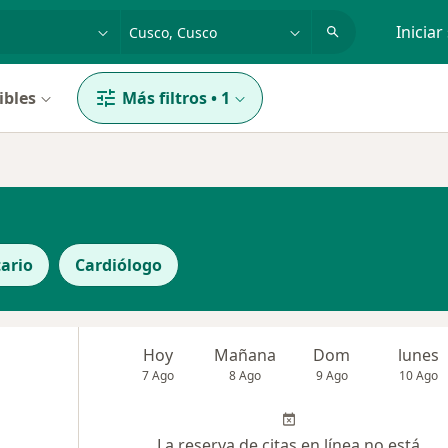
dad, enfermedad o nombre
p. ej. Lima
Iniciar
ibles
Más filtros
•
1
ario
Cardiólogo
Hoy
Mañana
Dom
lunes
7 Ago
8 Ago
9 Ago
10 Ago
La reserva de citas en línea no está