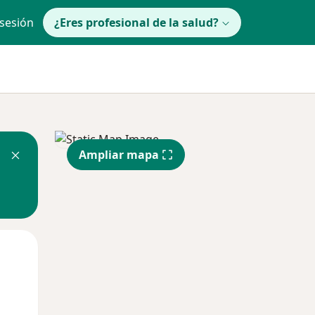
 sesión
¿Eres profesional de la salud?
Ampliar mapa
Mar
Mié
Jue
11 Ago
12 Ago
13 Ago