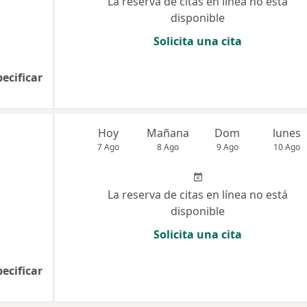
La reserva de citas en línea no está
disponible
Solicita una cita
pecificar
Hoy
Mañana
Dom
lunes
7 Ago
8 Ago
9 Ago
10 Ago
La reserva de citas en línea no está
disponible
Solicita una cita
pecificar