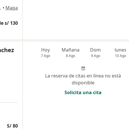
tidas 805, Cusco
•
Mapa
e s/ 130
nchez
Hoy
Mañana
Dom
lunes
7 Ago
8 Ago
9 Ago
10 Ago
La reserva de citas en línea no está
disponible
Solicita una cita
S/ 80