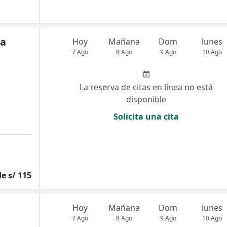
ra
Hoy
Mañana
Dom
lunes
7 Ago
8 Ago
9 Ago
10 Ago
La reserva de citas en línea no está
disponible
Solicita una cita
e s/ 115
Hoy
Mañana
Dom
lunes
7 Ago
8 Ago
9 Ago
10 Ago