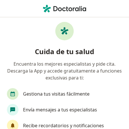
Men
Adicción A Drogas • Cusco, Cusco
Filtros
• 1
Mapa
Especialistas en Adicción a drogas en Cusco
Cuida de tu salud
Encuentra los mejores especialistas y pide cita.
¿Qué especialidad estás buscando?
Descarga la App y accede gratuitamente a funciones
Psicólogo
Psiquiatra
Cardiólogo
Ter
exclusivas para ti:
Gestiona tus visitas fácilmente
Envía mensajes a tus especialistas
Recibe recordatorios y notificaciones