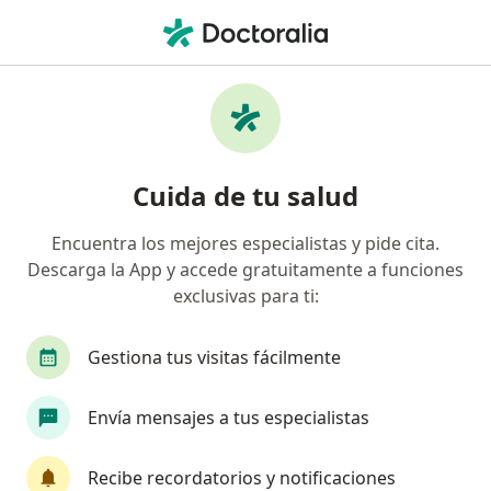
Men
Desorden De Ansiedad Por Separación • Cusco, Cusco
Filtros
• 1
Seguro
Mapa
Especialistas en Desorden de ansiedad por
Cuida de tu salud
separación en Cusco
Encuentra los mejores especialistas y pide cita.
Descarga la App y accede gratuitamente a funciones
¿Qué especialidad estás buscando?
exclusivas para ti:
Psicólogo
Terapeuta complementario
Gestiona tus visitas fácilmente
Envía mensajes a tus especialistas
Recibe recordatorios y notificaciones