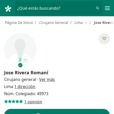
Men
¿Qué estás buscando?
Página De Inicio
Cirujano General
Lima
Jose River
Cambiar de ciud
Jose Rivera Romaní
sobre las especializaciones
Cirujano general
·
Ver más
Lima
1 dirección
Núm. Colegiado: 49973
1 opinión