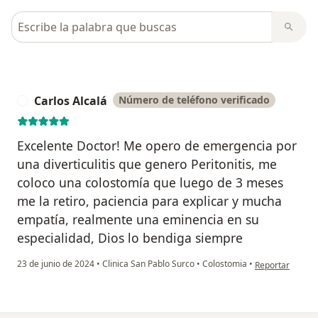
Busca en opiniones
Carlos Alcalá
Número de teléfono verificado
C
Excelente Doctor! Me opero de emergencia por
una diverticulitis que genero Peritonitis, me
coloco una colostomía que luego de 3 meses
me la retiro, paciencia para explicar y mucha
empatía, realmente una eminencia en su
especialidad, Dios lo bendiga siempre
en opinión del u
23 de junio de 2024
•
Clinica San Pablo Surco
•
Colostomia
•
Reportar