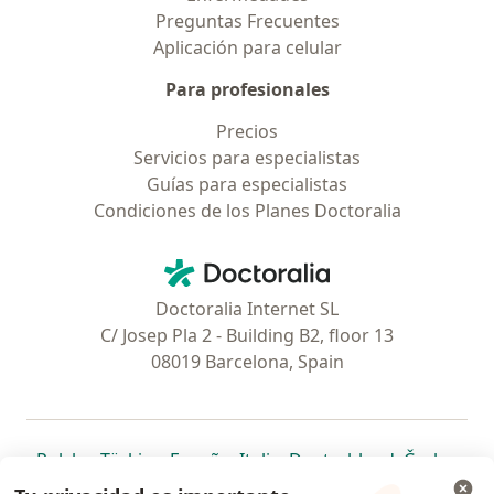
Preguntas Frecuentes
Aplicación para celular
Para profesionales
Precios
Servicios para especialistas
Guías para especialistas
Condiciones de los Planes Doctoralia
Contacto
Doctoralia - Página de inicio
Doctoralia Internet SL
C/ Josep Pla 2 - Building B2, floor 13
08019 Barcelona, Spain
se abre en una nueva pestaña
se abre en una nueva pestaña
se abre en una nueva pestaña
se abre en una nueva pes
se abre en 
se a
Polska
,
Türkiye
,
España
,
Italia
,
Deutschland
,
Česko
,
se abre en una nueva pestaña
se abre en una nueva pestaña
se abre en una nueva pestaña
se abre en una nueva p
se abre en 
se abr
Portugal
,
México
,
Chile
,
Brasil
,
Argentina
,
Perú
,