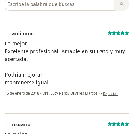
Busca en opiniones
anónimo
A
Lo mejor
Excelente profesional. Amable en su trato y muy
acertada.
Podría mejorar
mantenerse igual
en opinión del us
15 de enero de 2018
•
Dra. Lucy Nancy Olivares Marcos
•
•
Reportar
usuario
U