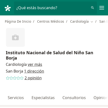
Men
¿Qué estás buscando?
Página De Inicio
Centros Médicos
Cardiología
San B
Cambiar d
Instituto Nacional de Salud del Niño San
Borja
Cardiología
ver más
San Borja
1 dirección
2 opinión
Servicios
Especialistas
Consultorios
Opinio