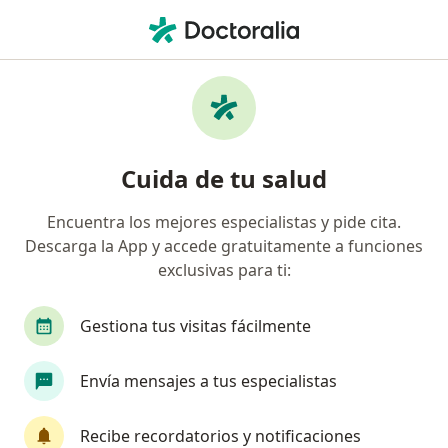
Men
Arritmias Cardiacas • San Borja, Lima
Filtros
• 1
Seguro
Mapa
Especialistas en Arritmias cardiacas en San
Cuida de tu salud
Borja
Encuentra los mejores especialistas y pide cita.
Descarga la App y accede gratuitamente a funciones
¿Qué especialidad estás buscando?
exclusivas para ti:
Cardiólogo
Cirujano cardiovascular y torácico
Gestiona tus visitas fácilmente
Envía mensajes a tus especialistas
Recibe recordatorios y notificaciones