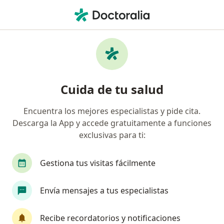
Men
Hiv Sida • San Borja, Lima
Filtros
• 1
Seguro
Mapa
Especialistas en HIV/SIDA en San Borja
Cuida de tu salud
Encuentra los mejores especialistas y pide cita.
¿Qué especialidad estás buscando?
Descarga la App y accede gratuitamente a funciones
Infectólogo
Ginecólogo
Internista
Ca
exclusivas para ti:
Gestiona tus visitas fácilmente
Envía mensajes a tus especialistas
Recibe recordatorios y notificaciones