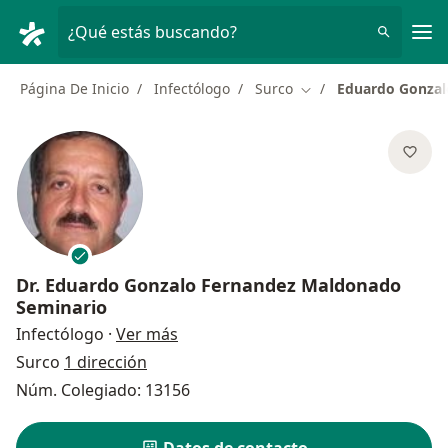
Men
¿Qué estás buscando?
Página De Inicio
Infectólogo
Surco
Eduardo Gonzal
Cambiar de ciudad
Dr.
Eduardo Gonzalo Fernandez Maldonado
Seminario
sobre las especializaciones
Infectólogo
·
Ver más
Surco
1 dirección
Núm. Colegiado: 13156