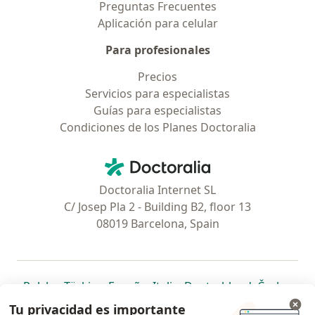
Preguntas Frecuentes
Aplicación para celular
Para profesionales
Precios
Servicios para especialistas
Guías para especialistas
Condiciones de los Planes Doctoralia
Contacto
Doctoralia - Página de inicio
Doctoralia Internet SL
C/ Josep Pla 2 - Building B2, floor 13
08019 Barcelona, Spain
se abre en una nueva pestaña
se abre en una nueva pestaña
se abre en una nueva pestaña
se abre en una nueva pes
se abre en 
se a
Polska
,
Türkiye
,
España
,
Italia
,
Deutschland
,
Česko
,
se abre en una nueva pestaña
se abre en una nueva pestaña
se abre en una nueva pestaña
se abre en una nueva p
se abre en 
se abr
Portugal
,
México
,
Chile
,
Brasil
,
Argentina
,
Perú
,
Tu privacidad es importante