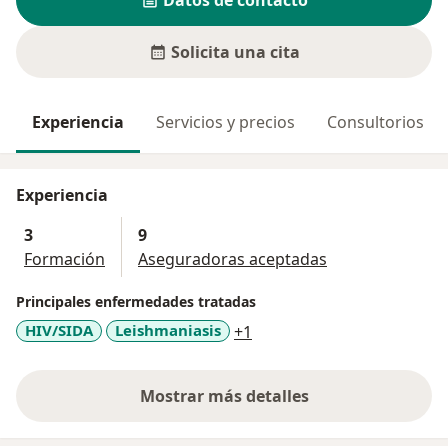
Datos de contacto
Solicita una cita
Experiencia
Servicios y precios
Consultorios
Experiencia
3
9
Formación
Aseguradoras aceptadas
Principales enfermedades tratadas
a11y_sr_more_diseases
HIV/SIDA
Leishmaniasis
+1
Mostrar más detalles
sobre la experiencia