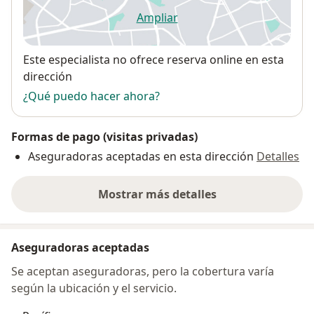
Ampliar
se abre en una nueva pestañ
Disponibilidad
Este especialista no ofrece reserva online en esta
dirección
¿Qué puedo hacer ahora?
Formas de pago (visitas privadas)
Aseguradoras aceptadas en esta dirección
Detalles
Mostrar más detalles
sobre la dirección
Aseguradoras aceptadas
Se aceptan aseguradoras, pero la cobertura varía
según la ubicación y el servicio.