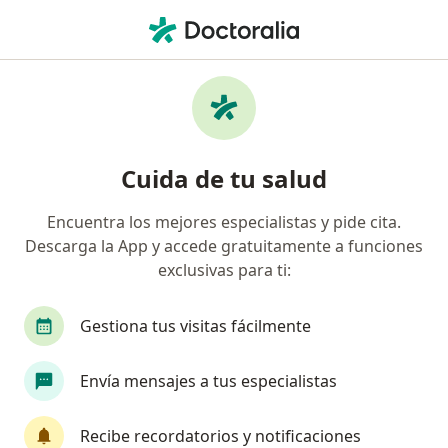
Men
Ginecólogo • San Isidro, Lima
Filtros
Seguro:
Pacífico
M
Ginecólogos recomendados de Pacífico en
Cuida de tu salud
San Isidro
Encuentra los mejores especialistas y pide cita.
Descarga la App y accede gratuitamente a funciones
exclusivas para ti:
Gestiona tus visitas fácilmente
Envía mensajes a tus especialistas
Dra. Susana Sánchez Morales
·
Ver más
Ginecólogo
Recibe recordatorios y notificaciones
39 opinión