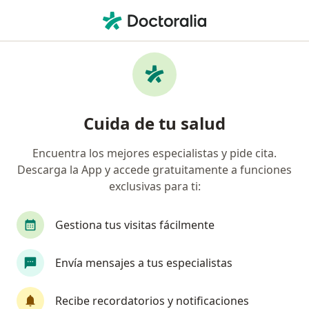
Men
Ginecólogo • San Isidro, Lima
Filtros
Seguro:
Mapfre
Ma
Ginecólogos recomendados de Mapfre en
Cuida de tu salud
San Isidro
Encuentra los mejores especialistas y pide cita.
Descarga la App y accede gratuitamente a funciones
exclusivas para ti:
Gestiona tus visitas fácilmente
Envía mensajes a tus especialistas
Dra. Susana Sánchez Morales
·
Ver más
Ginecólogo
Recibe recordatorios y notificaciones
39 opinión