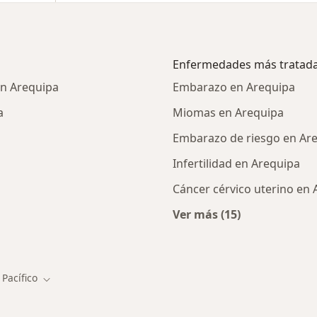
Enfermedades más tratad
en Arequipa
Embarazo en Arequipa
a
Miomas en Arequipa
Embarazo de riesgo en Ar
Infertilidad en Arequipa
Cáncer cérvico uterino en
Ver más (15)
listas de Pacífico
Más en esta catego
Pacífico
iar de ciudad
Cambiar de ciudad