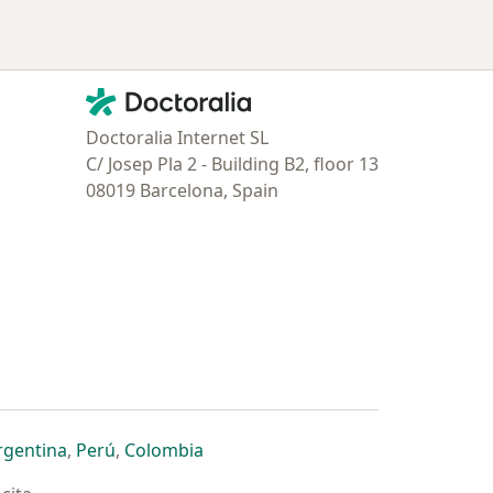
Contacto
Doctoralia - Página de inicio
Doctoralia Internet SL
C/ Josep Pla 2 - Building B2, floor 13
08019 Barcelona, Spain
estaña
 nueva pestaña
n una nueva pestaña
 abre en una nueva pestaña
se abre en una nueva pestaña
se abre en una nueva pestaña
se abre en una nueva pestaña
rgentina
,
Perú
,
Colombia