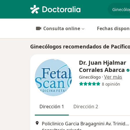
especiali
Consulta online
Fechas dispon
Ginecólogos recomendados de Pacífic
Dr. Juan Hjalmar
Corrales Abarca
·
Ver más
Ginecólogo
8 opinión
Dirección 1
Dirección 2
Policlinico Garcia Bragagnini Av. Trinidad Moran J-2 Oficina 306 Leon XIII - Cayma Nuevo Centro FETAL SCAN Leon XIII E-4, Arequipa