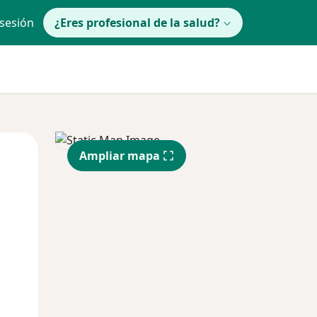
 sesión
¿Eres profesional de la salud?
Mar
Mié
Jue
Ampliar mapa
11 Ago
12 Ago
13 Ago