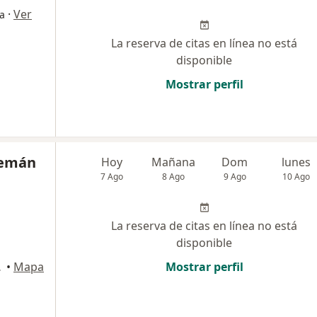
·
Ver
ía
La reserva de citas en línea no está
disponible
Mostrar perfil
lemán
Hoy
Mañana
Dom
lunes
7 Ago
8 Ago
9 Ago
10 Ago
La reserva de citas en línea no está
disponible
Arequipa
•
Mapa
Mostrar perfil