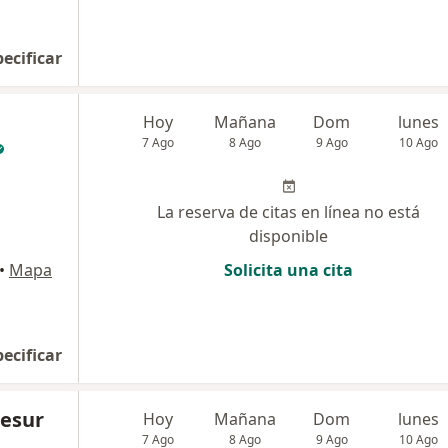
pecificar
Hoy
Mañana
Dom
lunes
7 Ago
8 Ago
9 Ago
10 Ago
La reserva de citas en línea no está
disponible
•
Mapa
Solicita una cita
pecificar
lesur
Hoy
Mañana
Dom
lunes
7 Ago
8 Ago
9 Ago
10 Ago