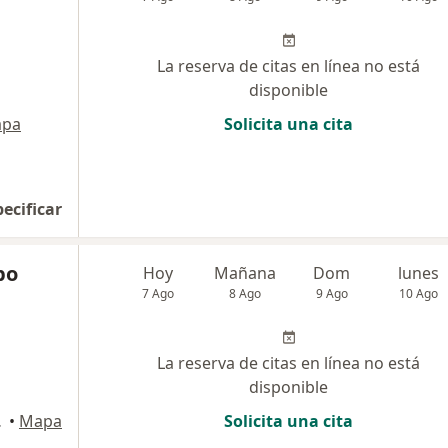
La reserva de citas en línea no está
disponible
pa
Solicita una cita
pecificar
po
Hoy
Mañana
Dom
lunes
7 Ago
8 Ago
9 Ago
10 Ago
La reserva de citas en línea no está
disponible
Arequipa
•
Mapa
Solicita una cita