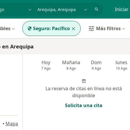
dad, enfermedad o nombre
p. ej. Lima
Iniciar
ibles
Seguro:
Pacífico
Más filtros
o en Arequipa
Hoy
Mañana
Dom
lunes
7 Ago
8 Ago
9 Ago
10 Ago
La reserva de citas en línea no está
disponible
Solicita una cita
•
Mapa