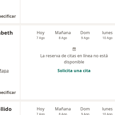
pecificar
abeth
Hoy
Mañana
Dom
lunes
7 Ago
8 Ago
9 Ago
10 Ago
La reserva de citas en línea no está
disponible
Mapa
Solicita una cita
pecificar
llido
Hoy
Mañana
Dom
lunes
7 Ago
8 Ago
9 Ago
10 Ago