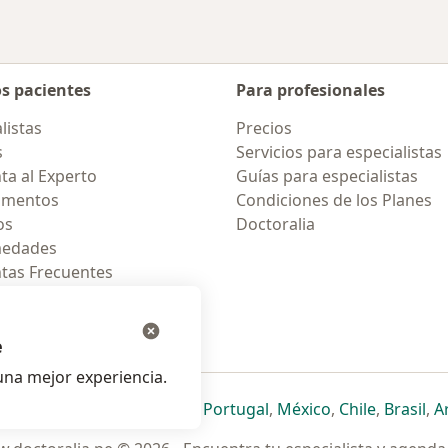
os pacientes
Para profesionales
listas
Precios
s
Servicios para especialistas
ta al Experto
Guías para especialistas
amentos
Condiciones de los Planes
os
Doctoralia
medades
tas Frecuentes
ión para celular
e
na mejor experiencia.
ueva pestaña
en una nueva pestaña
e abre en una nueva pestaña
se abre en una nueva pestaña
se abre en una nueva pestaña
se abre en una nueva pestaña
se abre en una nueva p
se abre en una
se abre e
se
Italia
,
Deutschland
,
Česko
,
Portugal
,
México
,
Chile
,
Brasil
,
A