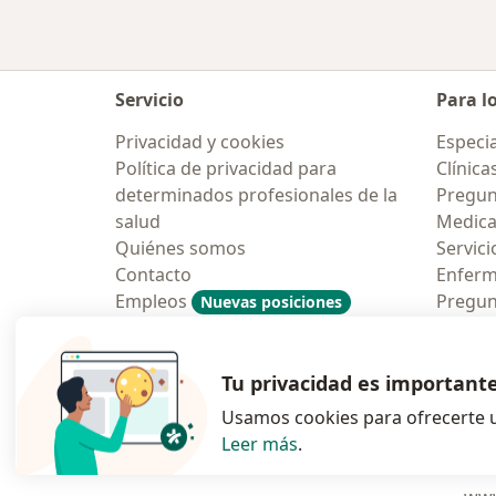
Servicio
Para l
Privacidad y cookies
Especia
Política de privacidad para
Clínica
determinados profesionales de la
Pregun
salud
Medic
Quiénes somos
Servici
Contacto
Enfer
Empleos
Pregun
Nuevas posiciones
Condiciones Generales de
Aplicac
Contratación
Tu privacidad es important
Usamos cookies para ofrecerte u
Leer más
.
se abre en una n
se abre 
s
Polska
,
Türkiye
,
España
,