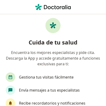
Men
Ginecólogo • San Borja, Lima
Filtros
Seguro:
Pacífico
M
Ginecólogos recomendados de Pacífico en
Cuida de tu salud
San Borja
Encuentra los mejores especialistas y pide cita.
Descarga la App y accede gratuitamente a funciones
exclusivas para ti:
Gestiona tus visitas fácilmente
Envía mensajes a tus especialistas
Dr. Daniel Paul Lindo Gutarra
·
Ver más
Ginecólogo
Recibe recordatorios y notificaciones
194 opinión