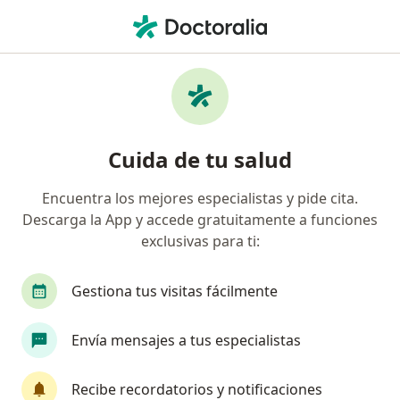
Men
Vulvovaginitis • San Isidro, Lima
Filtros
• 1
Seguro
Mapa
Especialistas en Vulvovaginitis en San Isidro
Cuida de tu salud
Encuentra los mejores especialistas y pide cita.
¿Qué especialidad estás buscando?
Descarga la App y accede gratuitamente a funciones
Ginecólogo
Médico general
Pediatra
exclusivas para ti:
Gestiona tus visitas fácilmente
Envía mensajes a tus especialistas
Recibe recordatorios y notificaciones