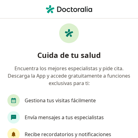
Men
Pediatra • San Isidro, Lima
Filtros
Seguro:
Pacífico
M
Pediatras recomendados de Pacífico en San
Cuida de tu salud
Isidro
Encuentra los mejores especialistas y pide cita.
Descarga la App y accede gratuitamente a funciones
exclusivas para ti:
Gestiona tus visitas fácilmente
Envía mensajes a tus especialistas
Dr. Ricardo Muñoz Leon
·
Ver más
Pediatra, Neumólogo pediátrico
Recibe recordatorios y notificaciones
274 opinión