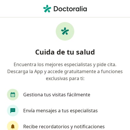
Men
Amenorrea • San Isidro, Lima
Filtros
• 1
Seguro
Mapa
Especialistas en Amenorrea en San Isidro
Cuida de tu salud
Encuentra los mejores especialistas y pide cita.
¿Qué especialidad estás buscando?
Descarga la App y accede gratuitamente a funciones
Ginecólogo
Médico general
Neonatólogo
exclusivas para ti:
Gestiona tus visitas fácilmente
Envía mensajes a tus especialistas
Recibe recordatorios y notificaciones