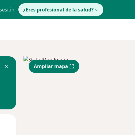
 sesión
¿Eres profesional de la salud?
Ampliar mapa
Mié
Jue
Vie
12 Ago
13 Ago
14 Ago