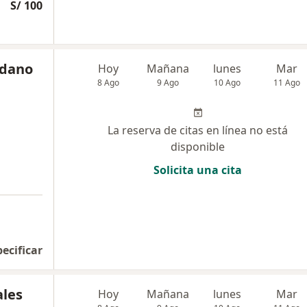
S/ 100
edano
Hoy
Mañana
lunes
Mar
8 Ago
9 Ago
10 Ago
11 Ago
La reserva de citas en línea no está
disponible
Solicita una cita
pecificar
ales
Hoy
Mañana
lunes
Mar