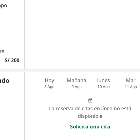
mpo
a
en
S/ 200
indo
Hoy
Mañana
lunes
Mar
8 Ago
9 Ago
10 Ago
11 Ago
La reserva de citas en línea no está
disponible
Solicita una cita