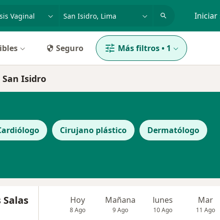
dad, enfermedad o nombre
p. ej. Lima
Iniciar
ibles
Seguro
Más filtros
•
1
 San Isidro
Cardiólogo
Cirujano plástico
Dermatólogo
 Salas
Hoy
Mañana
lunes
Mar
8 Ago
9 Ago
10 Ago
11 Ago