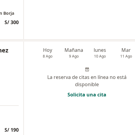
n Borja
S/ 300
hez
Hoy
Mañana
lunes
Mar
8 Ago
9 Ago
10 Ago
11 Ago
La reserva de citas en línea no está
disponible
Solicita una cita
S/ 190