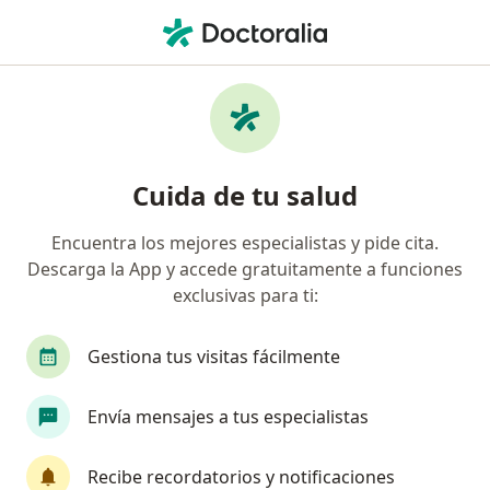
Men
Ginecólogo • Villa Fap San Felipe, Lima, Lima
Filtros
Seguro
Mapa
Ginecólogos en Villa Fap San Felipe, Lima
Cuida de tu salud
Encuentra los mejores especialistas y pide cita.
Descarga la App y accede gratuitamente a funciones
exclusivas para ti:
Gestiona tus visitas fácilmente
Dra. Rina Cuadros Salas
Envía mensajes a tus especialistas
·
Ver más
Ginecólogo
515 opinión
Recibe recordatorios y notificaciones