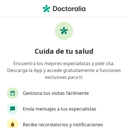
Men
Ginecólogo • La Almudena, Lima, Lima
Filtros
Seguro
Mapa
Ginecólogos en La Almudena, Lima
Cuida de tu salud
Encuentra los mejores especialistas y pide cita.
Descarga la App y accede gratuitamente a funciones
exclusivas para ti:
Gestiona tus visitas fácilmente
Dr. José Luis Goncalves Rodriguez
Envía mensajes a tus especialistas
·
Ver más
Ginecólogo
120 opinión
Recibe recordatorios y notificaciones