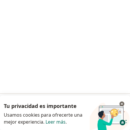
Dr. Jose Coello Limas
Ginecólogo
7 opinión
Dirección
Online
Av. Javier Prado Este 4200, Surco
•
Mapa
Jockey Salud
Consulta online
S/ 200
Este especialista no ofrece reserva de cita en línea en esta dirección.
Solicita una cita
Tu privacidad es importante
Ir a la app
Usamos cookies para ofrecerte una
mejor experiencia.
Leer más
.
Continuar en el navegador