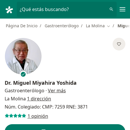
Men
¿Qué estás buscando?
Página De Inicio
Gastroenterólogo
La Molina
Migue
Cambiar de
Dr.
Miguel Miyahira Yoshida
sobre las especializaciones
Gastroenterólogo
·
Ver más
La Molina
1 dirección
Núm. Colegiado: CMP: 7259 RNE: 3871
1 opinión