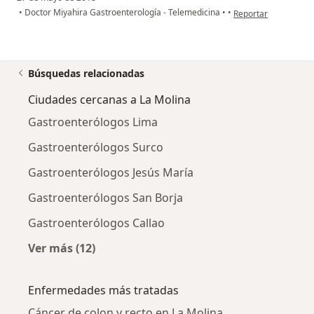
en opinión del usuar
•
Doctor Miyahira Gastroenterología - Telemedicina
•
•
Reportar
Búsquedas relacionadas
Ciudades cercanas a La Molina
Gastroenterólogos Lima
Gastroenterólogos Surco
Gastroenterólogos Jesús María
Gastroenterólogos San Borja
Gastroenterólogos Callao
Ver más (12)
Más en esta categoría: Ciudades cercanas a 
Enfermedades más tratadas
Cáncer de colon y recto en La Molina