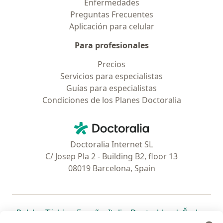
Enfermedades
Preguntas Frecuentes
Aplicación para celular
Para profesionales
Precios
Servicios para especialistas
Guías para especialistas
Condiciones de los Planes Doctoralia
Contacto
Doctoralia - Página de inicio
Doctoralia Internet SL
C/ Josep Pla 2 - Building B2, floor 13
08019 Barcelona, Spain
se abre en una nueva pestaña
se abre en una nueva pestaña
se abre en una nueva pestaña
se abre en una nueva pes
se abre en 
se a
Polska
,
Türkiye
,
España
,
Italia
,
Deutschland
,
Česko
,