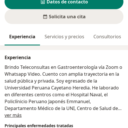
Datos de contacto
Solicita una cita
Experiencia
Servicios y precios
Consultorios
Experiencia
Brindo Teleconsultas en Gastroenterología vía Zoom o
Whatsapp Video. Cuento con amplia trayectoria en la
salud pública y privada. Soy egresado de la
Universidad Peruana Cayetano Heredia. He laborado
en diferentes centros como el Hospital Naval, el
Policlínicio Peruano Japonés Emmanuel,
Departamento Médico de la UNI, Centro de Salud de
Acerca de mí
Magdalena, entre otros. Asimismo fui profesor en la
ver más
Universidad Nacional Mayor de San Marcos y en la
Principales enfermedades tratadas