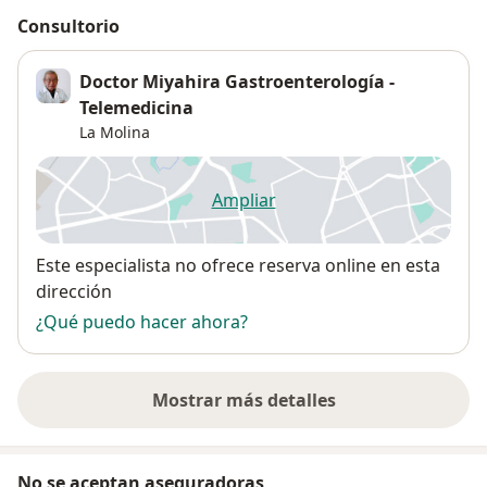
Consultorio
Doctor Miyahira Gastroenterología -
Telemedicina
La Molina
Ampliar
se abre en una nueva pestañ
Disponibilidad
Este especialista no ofrece reserva online en esta
dirección
¿Qué puedo hacer ahora?
Mostrar más detalles
sobre la dirección
No se aceptan aseguradoras