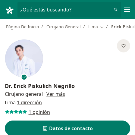
Men
¿Qué estás buscando?
Página De Inicio
Cirujano General
Lima
Erick Pisku
Cambiar de ciud
Dr.
Erick Piskulich Negrillo
sobre las especializaciones
Cirujano general
·
Ver más
Lima
1 dirección
1 opinión
Datos de contacto