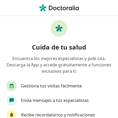
Men
Trastornos De La Personalidad • Cercado de Lima, Lima
Filtros
• 1
Seguro
Mapa
Especialistas en Trastornos de la
Cuida de tu salud
personalidad en Cercado de Lima
Encuentra los mejores especialistas y pide cita.
Descarga la App y accede gratuitamente a funciones
¿Qué especialidad estás buscando?
exclusivas para ti:
Psicólogo
Psiquiatra
Médico general
Gestiona tus visitas fácilmente
Envía mensajes a tus especialistas
Recibe recordatorios y notificaciones