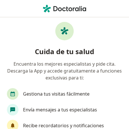
Men
Apnea Del Sueño • San Isidro, Lima
Filtros
• 1
Seguro
Mapa
Especialistas en Apnea del sueño en San
Cuida de tu salud
Isidro
Encuentra los mejores especialistas y pide cita.
Descarga la App y accede gratuitamente a funciones
¿Qué especialidad estás buscando?
exclusivas para ti:
Neumólogo
Neurólogo
Cardiólogo
C
Gestiona tus visitas fácilmente
Envía mensajes a tus especialistas
Recibe recordatorios y notificaciones