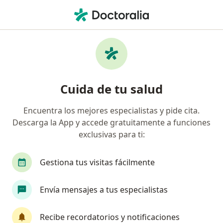
Men
Lesiones Y Enfermedades De La Cadera • San Isidro, Lima
Filtros
• 1
Seguro
Mapa
Especialistas en Lesiones y enfermedades
Cuida de tu salud
de la cadera en San Isidro
Encuentra los mejores especialistas y pide cita.
Descarga la App y accede gratuitamente a funciones
¿Qué especialidad estás buscando?
exclusivas para ti:
Traumatólogo y Ortopedista
Ginecólogo
Gestiona tus visitas fácilmente
Envía mensajes a tus especialistas
Recibe recordatorios y notificaciones