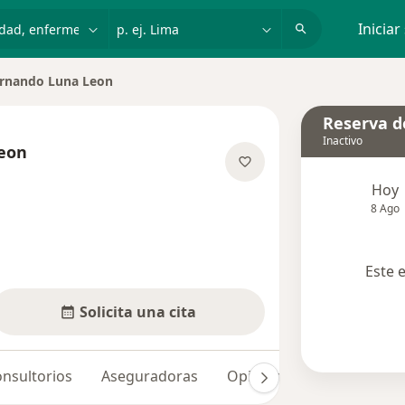
dad, enfermedad o nombre
p. ej. Lima
Iniciar
rnando Luna Leon
r de ciudad
Reserva de
Inactivo
eon
e las especializaciones
Hoy
8 Ago
Este 
Solicita una cita
nsultorios
Aseguradoras
Opiniones (7)