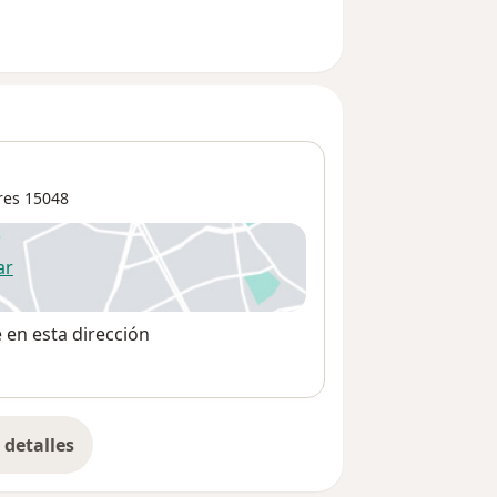
res
15048
ar
 abre en una nueva pestaña
e en esta dirección
detalles
bre la dirección