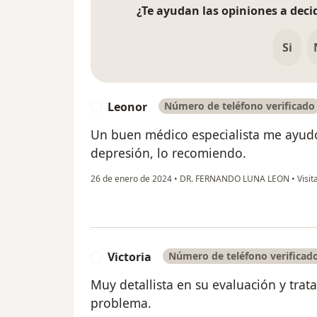
¿Te ayudan las opiniones a decid
Si
Leonor
Número de teléfono verificado
L
Un buen médico especialista me ayudo
depresión, lo recomiendo.
26 de enero de 2024
•
DR. FERNANDO LUNA LEON
•
Visit
Victoria
Número de teléfono verificad
V
Muy detallista en su evaluación y tr
problema.