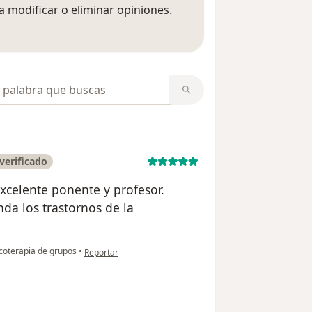
 modificar o eliminar opiniones.
 opiniones
opiniones
verificado
excelente ponente y profesor.
da los trastornos de la
en opinión del usuario Sinclair Carmen
coterapia de grupos
•
Reportar