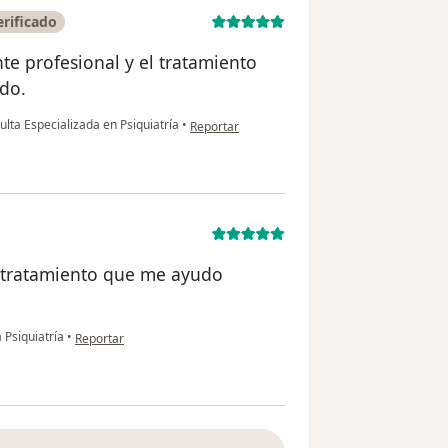
rificado
te profesional y el tratamiento
do.
en opinión del usuario María del Pilar
lta Especializada en Psiquiatría
•
Reportar
 tratamiento que me ayudo
en opinión del usuario Felipe
a Psiquiatría
•
Reportar