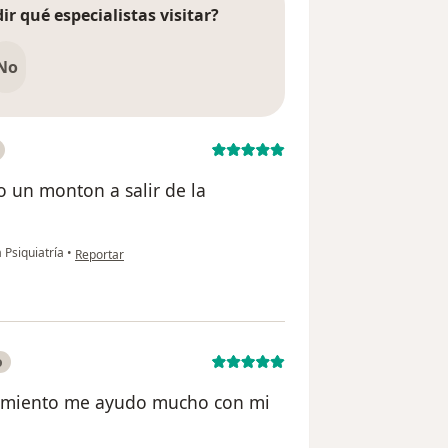
ir qué especialistas visitar?
No
 un monton a salir de la
en opinión del usuario Leonor
a Psiquiatría
•
Reportar
o
atamiento me ayudo mucho con mi