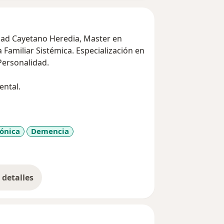
dad Cayetano Heredia, Master en
Familiar Sistémica. Especialización en
 Personalidad.
ental.
ónica
Demencia
1y_sr_more_diseases
detalles
bre la experiencia