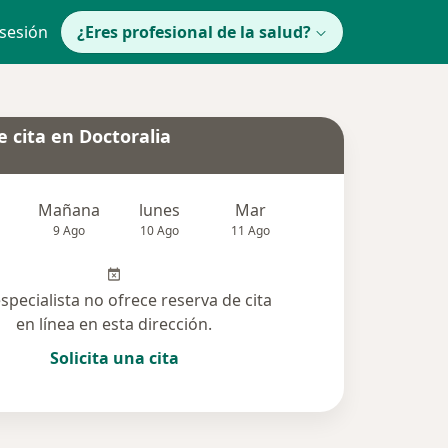
 sesión
¿Eres profesional de la salud?
 cita en Doctoralia
Mañana
lunes
Mar
Mié
Jue
9 Ago
10 Ago
11 Ago
12 Ago
13 Ag
especialista no ofrece reserva de cita
en línea en esta dirección.
Solicita una cita