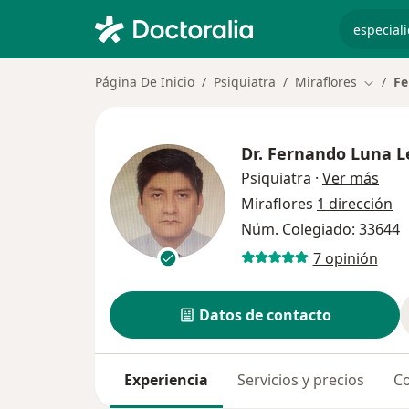
especiali
Página De Inicio
Psiquiatra
Miraflores
Fe
Cambia
Dr.
Fernando Luna L
sobr
Psiquiatra
·
Ver más
Miraflores
1 dirección
Núm. Colegiado: 33644
7 opinión
Datos de contacto
Experiencia
Servicios y precios
Co