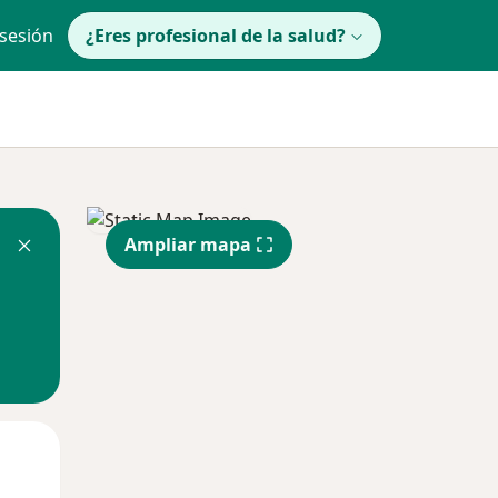
 sesión
¿Eres profesional de la salud?
Ampliar mapa
Mar
Mié
Jue
11 Ago
12 Ago
13 Ago