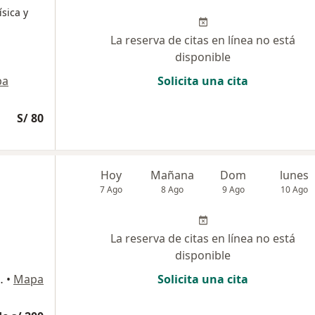
ísica y
La reserva de citas en línea no está
disponible
pa
Solicita una cita
S/ 80
Hoy
Mañana
Dom
lunes
7 Ago
8 Ago
9 Ago
10 Ago
La reserva de citas en línea no está
disponible
a Calera Surquillo, Lima
•
Mapa
Solicita una cita