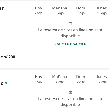
er
Hoy
Mañana
Dom
lunes
7 Ago
8 Ago
9 Ago
10 Ago
La reserva de citas en línea no está
disponible
Solicita una cita
e s/ 200
Hoy
Mañana
Dom
lunes
ez
7 Ago
8 Ago
9 Ago
10 Ago
La reserva de citas en línea no está
disponible