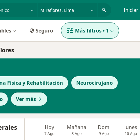
dad, enfermedad o nombre
p. ej. Lima
Iniciar
ibles
Seguro
Más filtros
•
1
flores
na Física y Rehabilitación
Neurocirujano
co
Ver más
erales
Hoy
Mañana
Dom
lunes
7 Ago
8 Ago
9 Ago
10 Ago