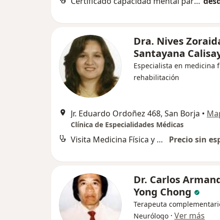
Certificado capacidad mental para trámites legales
desd
Dra. Nives Zoraid
Santayana Calisa
Especialista en medicina f
rehabilitación
Jr. Eduardo Ordoñez 468, San Borja
•
Ma
Clínica de Especialidades Médicas
Visita Medicina Física y Rehabilitación
Precio sin es
Dr. Carlos Arman
Yong Chong
Terapeuta complementari
·
Ver más
Neurólogo