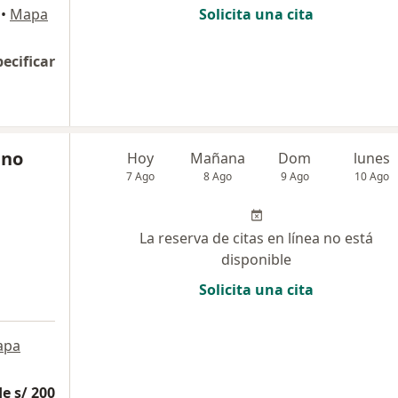
•
Mapa
Solicita una cita
pecificar
ino
Hoy
Mañana
Dom
lunes
7 Ago
8 Ago
9 Ago
10 Ago
La reserva de citas en línea no está
disponible
Solicita una cita
apa
e s/ 200