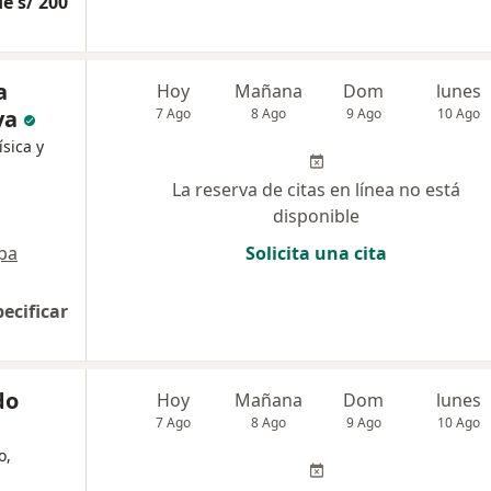
e s/ 200
a
Hoy
Mañana
Dom
lunes
ya
7 Ago
8 Ago
9 Ago
10 Ago
ísica y
La reserva de citas en línea no está
disponible
pa
Solicita una cita
pecificar
do
Hoy
Mañana
Dom
lunes
7 Ago
8 Ago
9 Ago
10 Ago
o,