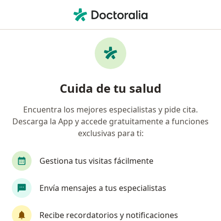
Men
Trastornos Del Sueño • Miraflores, Lima
Filtros
• 1
Seguro
Mapa
Especialistas en Trastornos del sueño en
Cuida de tu salud
Miraflores
Encuentra los mejores especialistas y pide cita.
Descarga la App y accede gratuitamente a funciones
¿Qué especialidad estás buscando?
exclusivas para ti:
Psicólogo
Psiquiatra
Neurólogo
Inte
Gestiona tus visitas fácilmente
Envía mensajes a tus especialistas
Recibe recordatorios y notificaciones