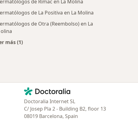
ermatólogos de Rimac en La Molina
ermatólogos de La Positiva en La Molina
ermatólogos de Otra (Reembolso) en La
olina
tratadas
er más (1)
Más en esta categoría: Aseguradoras más populares
Contacto
Doctoralia - Página de inicio
Doctoralia Internet SL
C/ Josep Pla 2 - Building B2, floor 13
08019 Barcelona, Spain