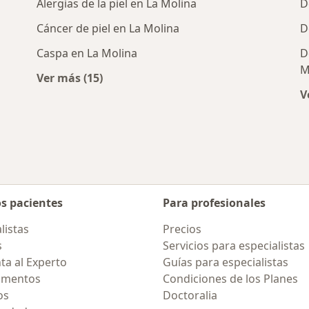
Alergias de la piel en La Molina
D
Cáncer de piel en La Molina
D
Caspa en La Molina
D
M
Ver más (15)
rcanas a La Molina
Más en esta categoría: Enfermedades más 
V
os pacientes
Para profesionales
listas
Precios
s
Servicios para especialistas
ta al Experto
Guías para especialistas
amentos
Condiciones de los Planes
os
Doctoralia