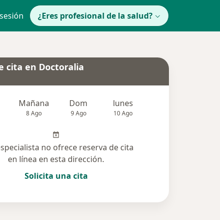
 sesión
¿Eres profesional de la salud?
 cita en Doctoralia
Mañana
Dom
lunes
Mar
Mié
8 Ago
9 Ago
10 Ago
11 Ago
12 Ag
especialista no ofrece reserva de cita
en línea en esta dirección.
Solicita una cita