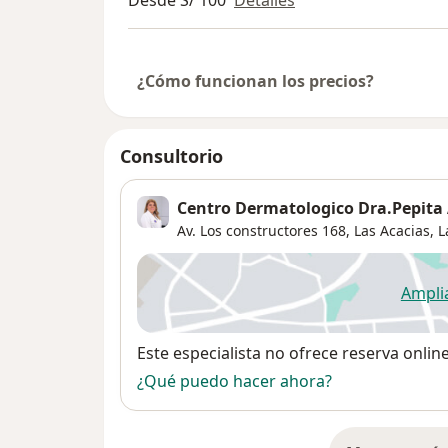
Desde S/ 100
Detalles
¿Cómo funcionan los precios?
Consultorio
Centro Dermatologico Dra.Pepita 
Av. Los constructores 168,
Las Acacias
,
L
Ampli
se
Disponibilidad
Este especialista no ofrece reserva onlin
¿Qué puedo hacer ahora?