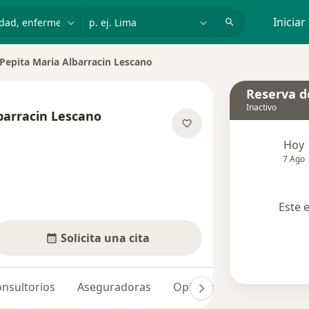
dad, enfermedad o nombre
p. ej. Lima
Iniciar
Pepita Maria Albarracin Lescano
iar de ciudad
Reserva de
Inactivo
barracin Lescano
obre las especializaciones
Hoy
7 Ago
Este 
Solicita una cita
nsultorios
Aseguradoras
Opiniones (2)