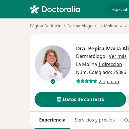
especiali
Página De Inicio
Dermatólogo
La Molina
Camb
Dra.
Pepita Maria Al
s
Dermatólogo
·
Ver más
La Molina
1 dirección
Núm. Colegiado: 25386
2 opinión
Datos de contacto
Experiencia
Servicios y precios
Co