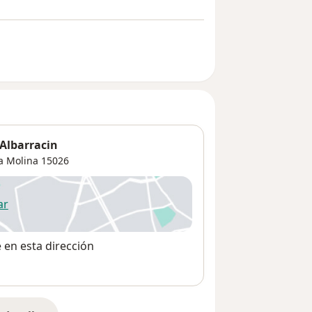
Albarracin
a Molina
15026
ar
 abre en una nueva pestaña
e en esta dirección