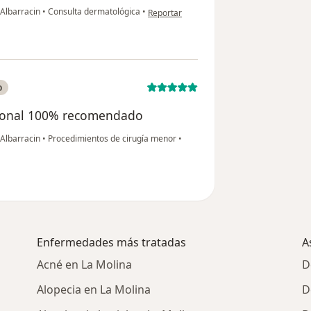
en opinión del usuario Juan Roberto
 Albarracin
•
Consulta dermatológica
•
Reportar
o
sional 100% recomendado
 Albarracin
•
Procedimientos de cirugía menor
•
Enfermedades más tratadas
A
Acné en La Molina
D
Alopecia en La Molina
D