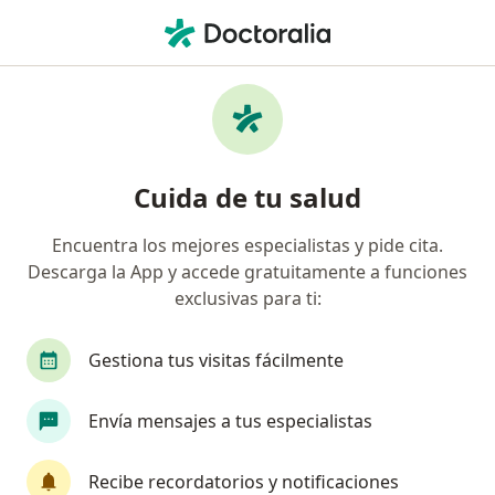
Men
Lesiones Y Enfermedades De La Rodilla • Lince, Lima
Filtros
• 1
Seguro
Mapa
Especialistas en Lesiones y enfermedades
Cuida de tu salud
de la rodilla en Lince
Encuentra los mejores especialistas y pide cita.
Descarga la App y accede gratuitamente a funciones
¿Qué especialidad estás buscando?
exclusivas para ti:
Traumatólogo y Ortopedista
Médico general
Gestiona tus visitas fácilmente
Envía mensajes a tus especialistas
Recibe recordatorios y notificaciones