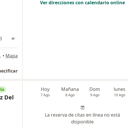
Ver direcciones con calendario online
3
Online
 140, San Borja
•
Mapa
pecificar
Hoy
Mañana
Dom
lunes
ia
7 Ago
8 Ago
9 Ago
10 Ago
z Del
La reserva de citas en línea no está
disponible