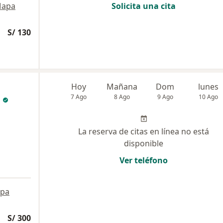
apa
Solicita una cita
S/ 130
Hoy
Mañana
Dom
lunes
7 Ago
8 Ago
9 Ago
10 Ago
La reserva de citas en línea no está
disponible
Ver teléfono
pa
S/ 300