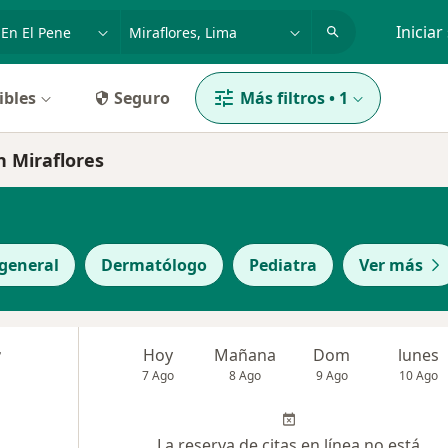
dad, enfermedad o nombre
p. ej. Lima
Iniciar
ibles
Seguro
Más filtros
•
1
n Miraflores
general
Dermatólogo
Pediatra
Ver más
r
Hoy
Mañana
Dom
lunes
7 Ago
8 Ago
9 Ago
10 Ago
La reserva de citas en línea no está