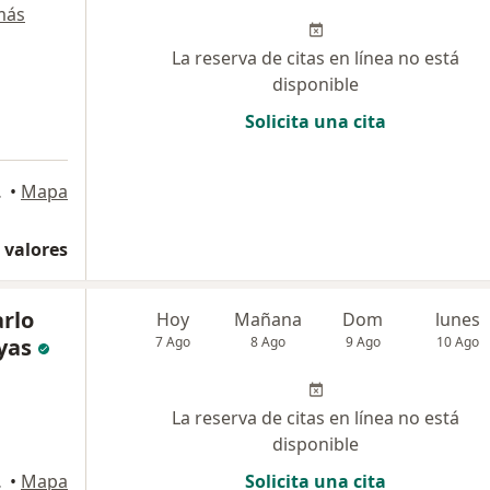
más
La reserva de citas en línea no está
disponible
Solicita una cita
Surquillo
•
Mapa
 valores
arlo
Hoy
Mañana
Dom
lunes
yas
7 Ago
8 Ago
9 Ago
10 Ago
La reserva de citas en línea no está
disponible
de Lima
•
Mapa
Solicita una cita