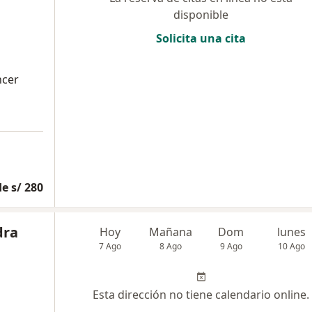
disponible
Solicita una cita
ncer
e s/ 280
dra
Hoy
Mañana
Dom
lunes
7 Ago
8 Ago
9 Ago
10 Ago
Esta dirección no tiene calendario online.