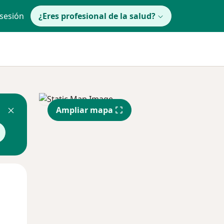
 sesión
¿Eres profesional de la salud?
Ampliar mapa
Mar
Mié
Jue
11 Ago
12 Ago
13 Ago