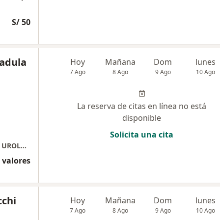
S/ 50
adula
Hoy
Mañana
Dom
lunes
7 Ago
8 Ago
9 Ago
10 Ago
La reserva de citas en línea no está
disponible
Solicita una cita
Consultorios Especializados Arequipa 2080 - UROLOGIA
 valores
cchi
Hoy
Mañana
Dom
lunes
7 Ago
8 Ago
9 Ago
10 Ago